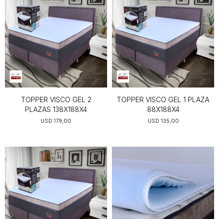
TOPPER VISCO GEL 2
TOPPER VISCO GEL 1 PLAZA
PLAZAS 138X188X4
88X188X4
USD
179,00
USD
135,00