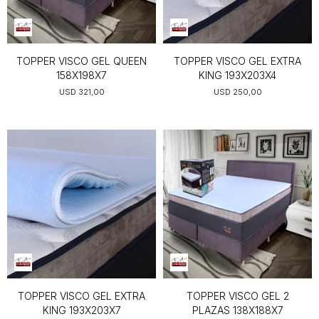
TOPPER VISCO GEL QUEEN
TOPPER VISCO GEL EXTRA
158X198X7
KING 193X203X4
USD
321,00
USD
250,00
TOPPER VISCO GEL EXTRA
TOPPER VISCO GEL 2
KING 193X203X7
PLAZAS 138X188X7