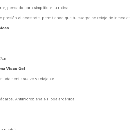
irar, pensado para simplificar tu rutina.
e presión al acostarte, permitiendo que tu cuerpo se relaje de inmediat
nicas
 7cm
ma Visco Gel
remadamente suave y relajante
iácaros, Antimicrobiana e Hipoalergénica
de punto)