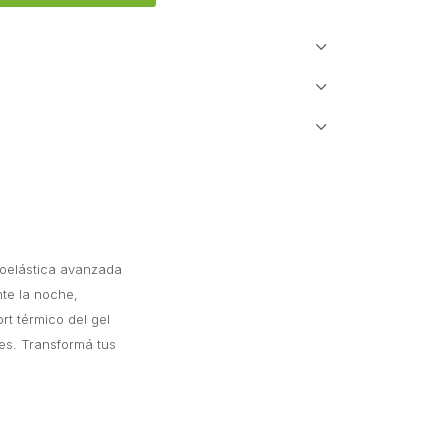
coelástica avanzada
nte la noche,
t térmico del gel
les. Transformá tus