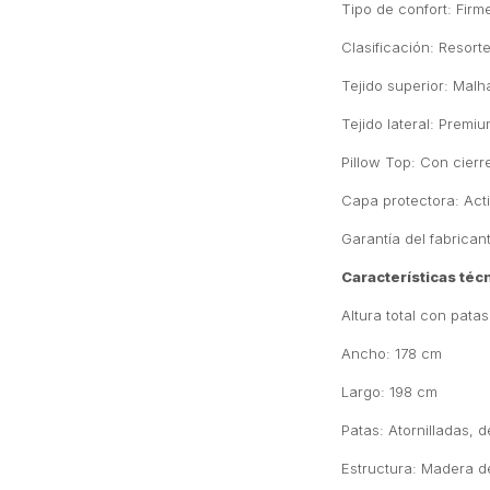
Tipo de confort: Firm
Clasificación: Resor
Tejido superior: Mal
Tejido lateral: Premi
Pillow Top: Con cierr
Capa protectora: Acti
Garantía del fabrican
Características téc
Altura total con pata
Ancho: 178 cm
Largo: 198 cm
Patas: Atornilladas, 
Estructura: Madera d