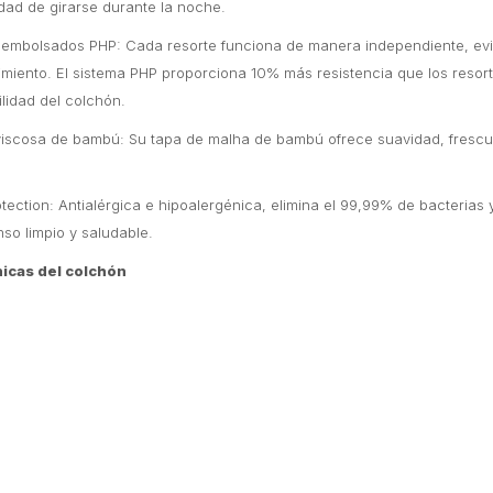
dad de girarse durante la noche.
s embolsados PHP: Cada resorte funciona de manera independiente, evi
miento. El sistema PHP proporciona 10% más resistencia que los resort
lidad del colchón.
viscosa de bambú: Su tapa de malha de bambú ofrece suavidad, frescura
tection: Antialérgica e hipoalergénica, elimina el 99,99% de bacteria
so limpio y saludable.
nicas del colchón