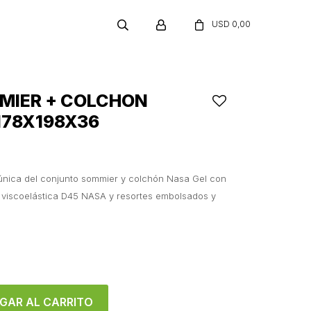
USD
0,00
MIER + COLCHON
178X198X36
única del conjunto sommier y colchón Nasa Gel con
viscoelástica D45 NASA y resortes embolsados y
GAR AL CARRITO