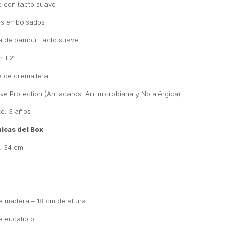
e con tacto suave
tes embolsados
ha de bambú, tacto suave
um L21
e de cremallera
ve Protection (Antiácaros, Antimicrobiana y No alérgica)
te: 3 años
nicas del Box
s: 34 cm
de madera – 18 cm de altura
e eucalipto