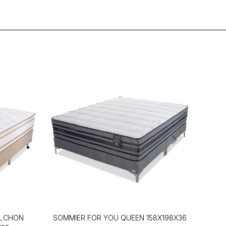
OLCHON
SOMMIER FOR YOU QUEEN 158X198X36
CO