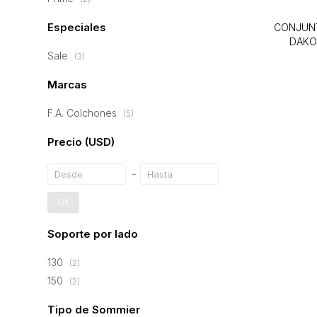
Especiales
CONJUN
DAKO
Sale
(3)
Marcas
F.A. Colchones
(5)
Precio
(USD)
OK
Soporte por lado
130
(2)
150
(2)
Tipo de Sommier