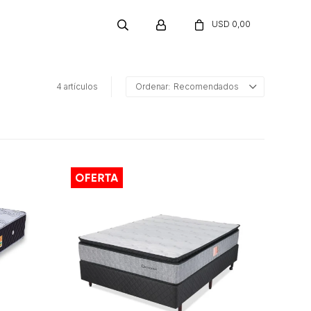
USD
0,00
4 artículos
Recomendados