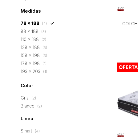
Medidas
78 x 188
COLCHO
(4)
88 x 188
(3)
110 x 188
(2)
138 x 188
(5)
158 x 198
(3)
178 x 198
(1)
193 x 203
(1)
Color
Gris
(2)
Blanco
(2)
Línea
Smart
(4)