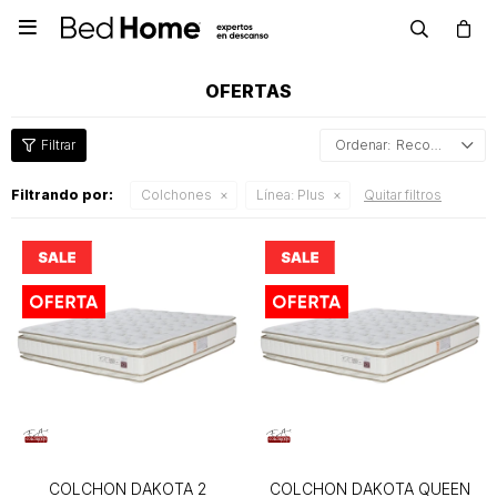

OFERTAS
Recomendados
Filtrando por:
Colchones
Línea:
Plus
Quitar filtros
COLCHON DAKOTA 2
COLCHON DAKOTA QUEEN