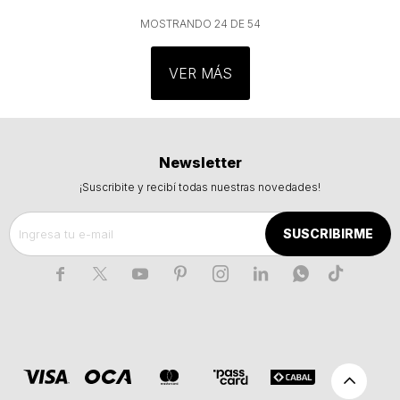
MOSTRANDO
24
DE
54
VER MÁS
Newsletter
¡Suscribite y recibí todas nuestras novedades!
SUSCRIBIRME






