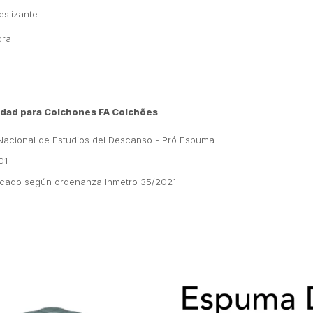
eslizante
bra
lidad para Colchones FA Colchões
o Nacional de Estudios del Descanso - Pró Espuma
01
ficado según ordenanza Inmetro 35/2021