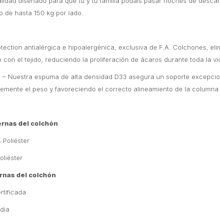
alidad diseñado para que tú y tu familia podáis pasar noches de desca
 de hasta 150 kg por lado.
tection antialérgica e hipoalergénica, exclusiva de F.A. Colchones, el
 con el tejido, reduciendo la proliferación de ácaros durante toda la vid
– Nuestra espuma de alta densidad D33 asegura un soporte excepcion
memente el peso y favoreciendo el correcto alineamiento de la columna
ernas del colchón
 Poliéster
oliéster
ernas del colchón
tificada
dia