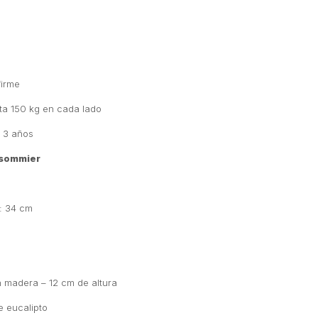
firme
ta 150 kg en cada lado
: 3 años
 sommier
s: 34 cm
 madera – 12 cm de altura
e eucalipto