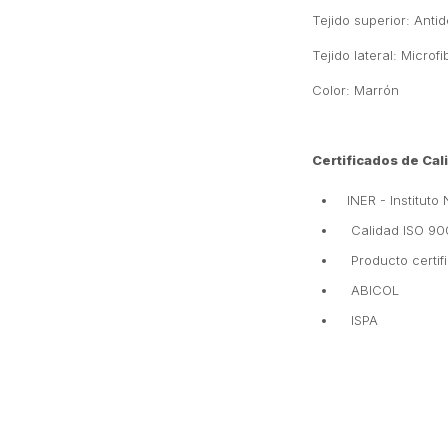
Tejido superior: Antid
Tejido lateral: Microfi
Color: Marrón
Certificados de Ca
INER - Institut
Calidad ISO 90
Producto certi
ABICOL
ISPA