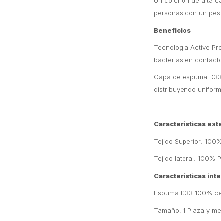
Un colchón de alta c
personas con un peso
Beneficios
Tecnología Active Pro
bacterias en contacto
Capa de espuma D33 
distribuyendo unifor
Características ext
Tejido Superior: 100%
Tejido lateral: 100% P
Características int
Espuma D33 100% cer
Tamaño: 1 Plaza y me