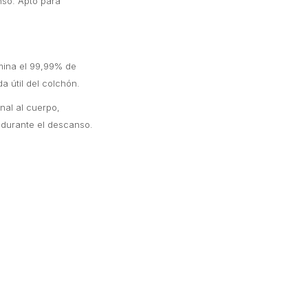
nso. Apto para
imina el 99,99% de
a útil del colchón.
al al cuerpo,
 durante el descanso.