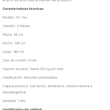
ácaros durante toda la vida útil del producto.
Características técnicas
Modelo: For You
Tamaño: 2 Plazas
Altura: 36 cm
Ancho: 138 cm
Largo: 188 cm
Tipo de confort: Firme
Soporte de peso: Hasta 120 kg por lado
Clasificación: Resortes embolsados
Capa protectora: Gel Sense, Antiácaros, Antimicrobiana e
Hipoalergénica
Garantía: 1 año
Certificados de calidad