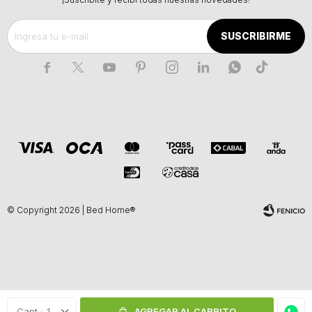
SUSCRIBIRME







© Copyright 2026 | Bed Home®
Fenicio
1
AGREGAR AL CARRITO