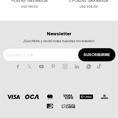
PLAZAS 138X188X26
2 PLAZAS 138X188X26
USD
491,00
USD
508,00
Newsletter
¡Suscribite y recibí todas nuestras novedades!
SUSCRIBIRME






